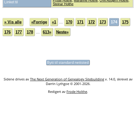
Frode Holthe
;
Marianne Holthe
;
Ove Asbjørn Holthe
;
Linket til
Steinar Holthe
» Vis alle
«Forrige
«1
...
170
171
172
173
174
175
176
177
178
...
613»
Neste»
Bytt til standard nettsted
Sidene drives av
The Next Generation of Genealogy Sitebuilding
v. 14.0, skrevet av
Darrin Lythgoe © 2001-2026.
Redigert av
Frode Holthe
.