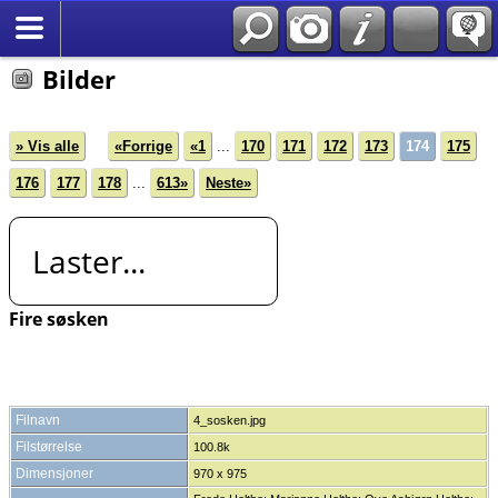
*Norsk
Bilder
» Vis alle
«Forrige
«1
...
170
171
172
173
174
175
176
177
178
...
613»
Neste»
Laster...
Fire søsken
Filnavn
4_sosken.jpg
Filstørrelse
100.8k
Dimensjoner
970 x 975