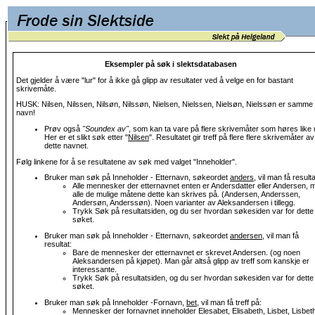
Eksempler på søk i slektsdatabasen
Det gjelder å være "lur" for å ikke gå glipp av resultater ved å velge en for bastant
skrivemåte.
HUSK: Nilsen, Nilssen, Nilsøn, Nilssøn, Nielsen, Nielssen, Nielsøn, Nielssøn er samme
navn!
Prøv også
"Soundex av"
, som kan ta vare på flere skrivemåter som høres like 
Her er et slikt søk etter "
Nilsen
". Resultatet gir treff på flere flere skrivemåter av
dette navnet.
Følg linkene for å se resultatene av søk med valget "Inneholder".
Bruker man søk på Inneholder - Etternavn, søkeordet
anders
, vil man få resulta
Alle mennesker der etternavnet enten er Andersdatter eller Andersen, 
alle de mulige måtene dette kan skrives på. (Andersen, Anderssen,
Andersøn, Anderssøn). Noen varianter av Aleksandersen i tillegg.
Trykk Søk på resultatsiden, og du ser hvordan søkesiden var for dette
søket.
Bruker man søk på Inneholder - Etternavn, søkeordet
andersen
, vil man få
resultat:
Bare de mennesker der etternavnet er skrevet Andersen. (og noen
Aleksandersen på kjøpet). Man går altså glipp av treff som kanskje er
interessante.
Trykk Søk på resultatsiden, og du ser hvordan søkesiden var for dette
søket.
Bruker man søk på Inneholder -Fornavn,
bet
, vil man få treff på:
Mennesker der fornavnet inneholder Elesabet, Elisabeth, Lisbet, Lisbet