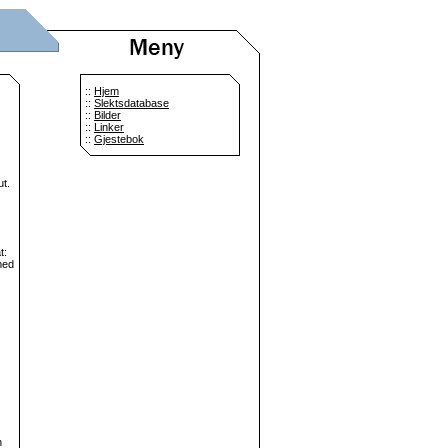
::
Hjem
::
Slektsdatabase
::
Bilder
::
Linker
::
Gjestebok
ut.
t:
med
h