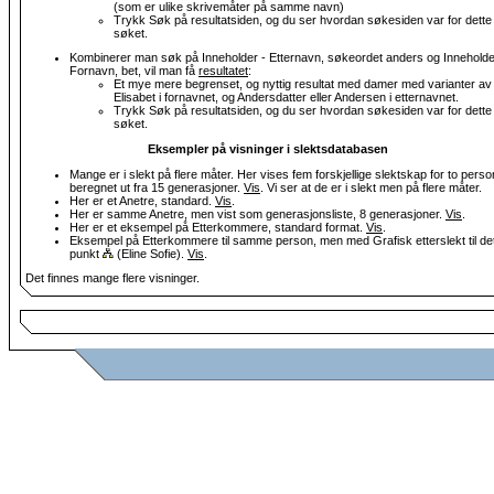
(som er ulike skrivemåter på samme navn)
Trykk Søk på resultatsiden, og du ser hvordan søkesiden var for dette
søket.
Kombinerer man søk på Inneholder - Etternavn, søkeordet anders og Inneholde
Fornavn, bet, vil man få
resultatet
:
Et mye mere begrenset, og nyttig resultat med damer med varianter av
Elisabet i fornavnet, og Andersdatter eller Andersen i etternavnet.
Trykk Søk på resultatsiden, og du ser hvordan søkesiden var for dette
søket.
Eksempler på visninger i slektsdatabasen
Mange er i slekt på flere måter. Her vises fem forskjellige slektskap for to perso
beregnet ut fra 15 generasjoner.
Vis
. Vi ser at de er i slekt men på flere måter.
Her er et Anetre, standard.
Vis
.
Her er samme Anetre, men vist som generasjonsliste, 8 generasjoner.
Vis
.
Her er et eksempel på Etterkommere, standard format.
Vis
.
Eksempel på Etterkommere til samme person, men med Grafisk etterslekt til de
punkt
(Eline Sofie).
Vis
.
Det finnes mange flere visninger.