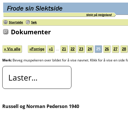
Startside
Søk
Dokumenter
» Vis alle
«Forrige
«1
...
21
22
23
24
25
26
27
28
Merk:
Beveg muspekeren over bildet for å vise navnet. Klikk for å vise en side f
Laster...
Russell og Norman Pederson 1940