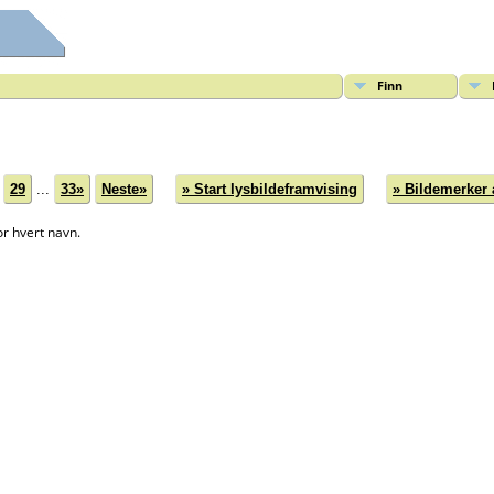
Finn
29
...
33»
Neste»
» Start lysbildeframvising
» Bildemerker 
or hvert navn.