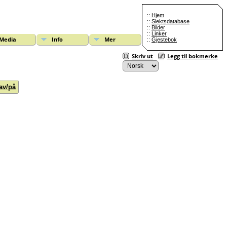
::
Hjem
::
Slektsdatabase
::
Bilder
::
Linker
Media
Info
Mer
::
Gjestebok
Skriv ut
Legg til bokmerke
av/på