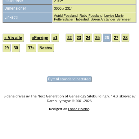
Filstørrelse
2.06m
Dimensjoner
3000 x 2314
Astrid Fossland
;
Ruby Fossland
;
Lovise Marie
Linket til
Pettersdatter Hatlestad
;
Søren Arctander Sørensen
» Vis alle
«Forrige
«1
...
22
23
24
25
26
27
28
29
30
...
33»
Neste»
Bytt til standard nettsted
Sidene drives av
The Next Generation of Genealogy Sitebuilding
v. 14.0, skrevet av
Darrin Lythgoe © 2001-2026.
Redigert av
Frode Holthe
.