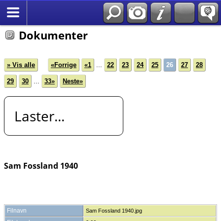
*Norsk
Dokumenter
» Vis alle
«Forrige
«1
...
22
23
24
25
26
27
28
29
30
...
33»
Neste»
Laster...
Sam Fossland 1940
Filnavn
Sam Fossland 1940.jpg