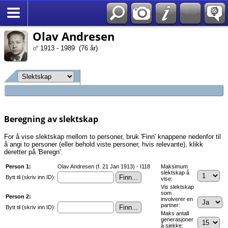
Søk
*Norsk
Olav Andresen
1913 - 1989 (76 år)
Beregning av slektskap
For å vise slektskap mellom to personer, bruk 'Finn' knappene nedenfor til
å angi to personer (eller behold viste personer, hvis relevante), klikk
deretter på 'Beregn'.
Person 1:
Olav Andresen (f. 21 Jan 1913) - I118
Maksimum
slektskap å
Bytt til (skriv inn ID):
vise:
Vis slektskap
som
Person 2:
involverer en
partner:
Bytt til (skriv inn ID):
Maks antall
generasjoner
å sjekke: