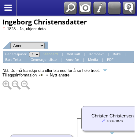
*Norsk
Ingeborg Christensdatter
1828 - Ja, ukjent dato
Generasjoner:
Standard
|
Vertikalt
|
Kompakt
|
Boks
|
Bare Tekst
|
Generasjonsliste
|
Anevifte
|
Media
|
PDF
NB: Du må kanskje dra eller bla ned for å se hele treet.
=
Tilleggsinformasjon
= Nytt anetre
Christen Christensen
1806-1878