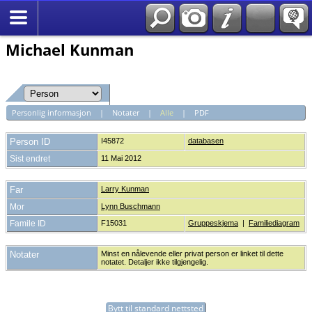
*Norsk
Michael Kunman
Personlig informasjon
|
Notater
|
Alle
|
PDF
Person ID
I45872
databasen
Sist endret
11 Mai 2012
Far
Larry Kunman
Mor
Lynn Buschmann
Famile ID
F15031
Gruppeskjema
|
Familiediagram
Notater
Minst en nålevende eller privat person er linket til dette
notatet. Detaljer ikke tilgjengelig.
Bytt til standard nettsted