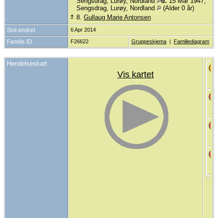
Sengsdrag, Lurøy, Nordland
d.
15 Mar 1947,
Sengsdrag, Lurøy, Nordland
(Alder 0 år)
+
8.
Gullaug Marie Antonsen
Sist endret
6 Apr 2014
Famile ID
F26622
Gruppeskjema
|
Familiediagram
Hendelseskart
Vis kartet