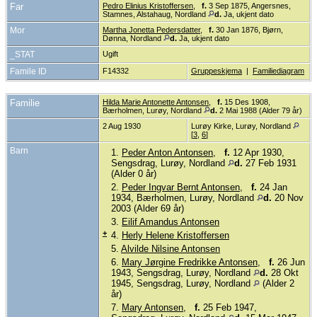
Far
Pedro Elinius Kristoffersen
,
f.
3 Sep 1875, Angersnes,
Stamnes, Alstahaug, Nordland
d.
Ja, ukjent dato
Mor
Martha Jonetta Pedersdatter
,
f.
30 Jan 1876, Bjørn,
Dønna, Nordland
d.
Ja, ukjent dato
_STAT
Ugift
Famile ID
F14332
Gruppeskjema
|
Familiediagram
Familie
Hilda Marie Antonette Antonsen
,
f.
15 Des 1908,
Bærholmen, Lurøy, Nordland
d.
2 Mai 1988 (Alder 79 år)
2 Aug 1930
Lurøy Kirke, Lurøy, Nordland
[
3
,
6
]
Barn
1.
Peder Anton Antonsen
,
f.
12 Apr 1930,
Sengsdrag, Lurøy, Nordland
d.
27 Feb 1931
(Alder 0 år)
2.
Peder Ingvar Bernt Antonsen
,
f.
24 Jan
1934, Bærholmen, Lurøy, Nordland
d.
20 Nov
2003 (Alder 69 år)
3.
Eilif Amandus Antonsen
+
4.
Herly Helene Kristoffersen
5.
Alvilde Nilsine Antonsen
6.
Mary Jørgine Fredrikke Antonsen
,
f.
26 Jun
1943, Sengsdrag, Lurøy, Nordland
d.
28 Okt
1945, Sengsdrag, Lurøy, Nordland
(Alder 2
år)
7.
Mary Antonsen
,
f.
25 Feb 1947,