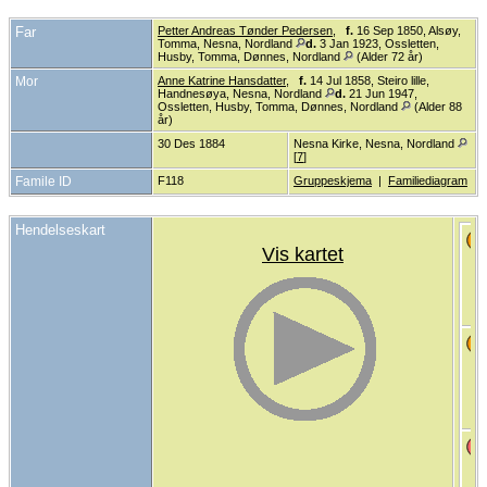
Far
Petter Andreas Tønder Pedersen
,
f.
16 Sep 1850, Alsøy,
Tomma, Nesna, Nordland
d.
3 Jan 1923, Ossletten,
Husby, Tomma, Dønnes, Nordland
(Alder 72 år)
Mor
Anne Katrine Hansdatter
,
f.
14 Jul 1858, Steiro lille,
Handnesøya, Nesna, Nordland
d.
21 Jun 1947,
Ossletten, Husby, Tomma, Dønnes, Nordland
(Alder 88
år)
30 Des 1884
Nesna Kirke, Nesna, Nordland
[
7
]
Famile ID
F118
Gruppeskjema
|
Familiediagram
Hendelseskart
Vis kartet