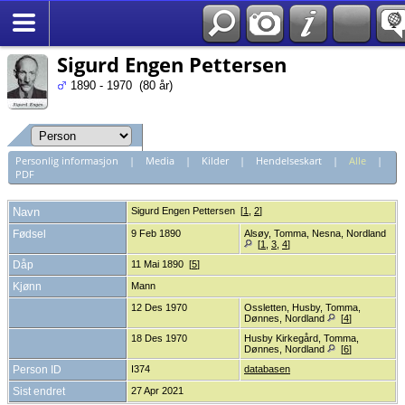
*Norsk
Sigurd Engen Pettersen
1890 - 1970 (80 år)
Personlig informasjon
|
Media
|
Kilder
|
Hendelseskart
|
Alle
|
PDF
Navn
Sigurd Engen
Pettersen
[
1
,
2
]
Fødsel
9 Feb 1890
Alsøy, Tomma, Nesna, Nordland
[
1
,
3
,
4
]
Dåp
11 Mai 1890 [
5
]
Kjønn
Mann
12 Des 1970
Ossletten, Husby, Tomma,
Dønnes, Nordland
[
4
]
18 Des 1970
Husby Kirkegård, Tomma,
Dønnes, Nordland
[
6
]
Person ID
I374
databasen
Sist endret
27 Apr 2021