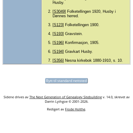
Husby.
[
S3049
] Folketellingen 1920, Husby i
Dønnes herred.
[
S123
] Folketellingen 1900.
[
S193
] Gravstein.
[
S196
] Konfirmasjon, 1905.
[
S194
] Gravkart Husby.
[
S356
] Nesna kirkebok 1880-1910, s. 10.
Bytt til standard nettsted
Sidene drives av
The Next Generation of Genealogy Sitebuilding
v. 14.0, skrevet av
Darrin Lythgoe © 2001-2026.
Redigert av
Frode Holthe
.