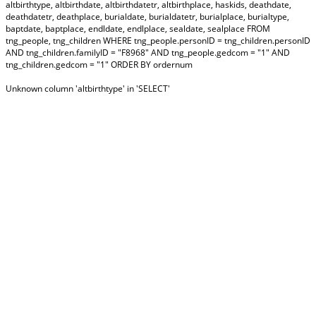
altbirthtype, altbirthdate, altbirthdatetr, altbirthplace, haskids, deathdate,
deathdatetr, deathplace, burialdate, burialdatetr, burialplace, burialtype,
baptdate, baptplace, endldate, endlplace, sealdate, sealplace FROM
tng_people, tng_children WHERE tng_people.personID = tng_children.personID
AND tng_children.familyID = "F8968" AND tng_people.gedcom = "1" AND
tng_children.gedcom = "1" ORDER BY ordernum
Unknown column 'altbirthtype' in 'SELECT'