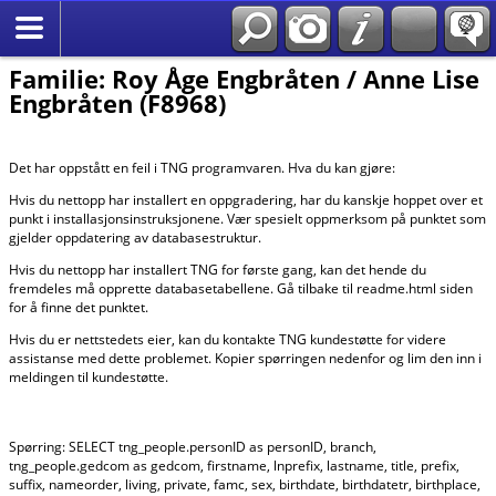
*Norsk
Familie: Roy Åge Engbråten / Anne Lise
Engbråten (F8968)
Det har oppstått en feil i TNG programvaren. Hva du kan gjøre:
Hvis du nettopp har installert en oppgradering, har du kanskje hoppet over et
punkt i installasjonsinstruksjonene. Vær spesielt oppmerksom på punktet som
gjelder oppdatering av databasestruktur.
Hvis du nettopp har installert TNG for første gang, kan det hende du
fremdeles må opprette databasetabellene. Gå tilbake til readme.html siden
for å finne det punktet.
Hvis du er nettstedets eier, kan du kontakte TNG kundestøtte for videre
assistanse med dette problemet. Kopier spørringen nedenfor og lim den inn i
meldingen til kundestøtte.
Spørring: SELECT tng_people.personID as personID, branch,
tng_people.gedcom as gedcom, firstname, lnprefix, lastname, title, prefix,
suffix, nameorder, living, private, famc, sex, birthdate, birthdatetr, birthplace,