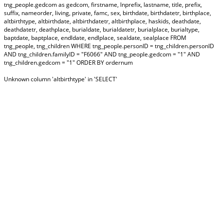
tng_people.gedcom as gedcom, firstname, lnprefix, lastname, title, prefix,
suffix, nameorder, living, private, famc, sex, birthdate, birthdatetr, birthplace,
altbirthtype, altbirthdate, altbirthdatetr, altbirthplace, haskids, deathdate,
deathdatetr, deathplace, burialdate, burialdatetr, burialplace, burialtype,
baptdate, baptplace, endldate, endlplace, sealdate, sealplace FROM
tng_people, tng_children WHERE tng_people.personID = tng_children.personID
AND tng_children.familyID = "F6066" AND tng_people.gedcom = "1" AND
tng_children.gedcom = "1" ORDER BY ordernum
Unknown column 'altbirthtype' in 'SELECT'