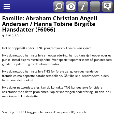
*Norsk
Familie: Abraham Christian Angell
Andersen / Hanna Tobine Birgitte
Hansdatter (F6066)
g. Før 1865
Det har oppstått en feil i TNG programvaren. Hva du kan gjøre:
Hvis du nettopp har installert en oppgradering, har du kanskje hoppet over et
punkt i installasjonsinstruksjonene. Vær spesielt oppmerksom på punktet som
gjelder oppdatering av databasestruktur.
Hvis du nettopp har installert TNG for første gang, kan det hende du
fremdeles må opprette databasetabellene. Gå tilbake til readme.html siden
for å finne det punktet.
Hvis du er nettstedets eier, kan du kontakte TNG kundestøtte for videre
assistanse med dette problemet. Kopier spørringen nedenfor og lim den inn i
meldingen til kundestøtte.
Spørring: SELECT tng_people.personID as personID, branch,