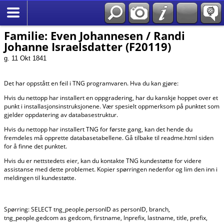
*Norsk
Familie: Even Johannesen / Randi
Johanne Israelsdatter (F20119)
g. 11 Okt 1841
Det har oppstått en feil i TNG programvaren. Hva du kan gjøre:
Hvis du nettopp har installert en oppgradering, har du kanskje hoppet over et
punkt i installasjonsinstruksjonene. Vær spesielt oppmerksom på punktet som
gjelder oppdatering av databasestruktur.
Hvis du nettopp har installert TNG for første gang, kan det hende du
fremdeles må opprette databasetabellene. Gå tilbake til readme.html siden
for å finne det punktet.
Hvis du er nettstedets eier, kan du kontakte TNG kundestøtte for videre
assistanse med dette problemet. Kopier spørringen nedenfor og lim den inn i
meldingen til kundestøtte.
Spørring: SELECT tng_people.personID as personID, branch,
tng_people.gedcom as gedcom, firstname, lnprefix, lastname, title, prefix,