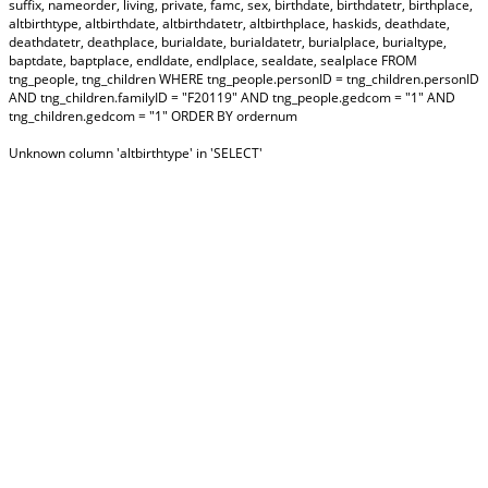
suffix, nameorder, living, private, famc, sex, birthdate, birthdatetr, birthplace,
altbirthtype, altbirthdate, altbirthdatetr, altbirthplace, haskids, deathdate,
deathdatetr, deathplace, burialdate, burialdatetr, burialplace, burialtype,
baptdate, baptplace, endldate, endlplace, sealdate, sealplace FROM
tng_people, tng_children WHERE tng_people.personID = tng_children.personID
AND tng_children.familyID = "F20119" AND tng_people.gedcom = "1" AND
tng_children.gedcom = "1" ORDER BY ordernum
Unknown column 'altbirthtype' in 'SELECT'