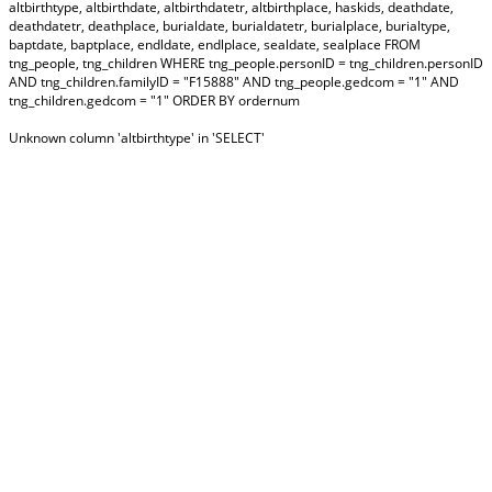
altbirthtype, altbirthdate, altbirthdatetr, altbirthplace, haskids, deathdate,
deathdatetr, deathplace, burialdate, burialdatetr, burialplace, burialtype,
baptdate, baptplace, endldate, endlplace, sealdate, sealplace FROM
tng_people, tng_children WHERE tng_people.personID = tng_children.personID
AND tng_children.familyID = "F15888" AND tng_people.gedcom = "1" AND
tng_children.gedcom = "1" ORDER BY ordernum
Unknown column 'altbirthtype' in 'SELECT'