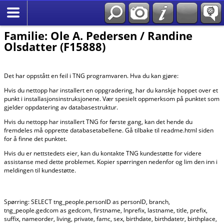
*Norsk
Familie: Ole A. Pedersen / Randine
Olsdatter (F15888)
Det har oppstått en feil i TNG programvaren. Hva du kan gjøre:
Hvis du nettopp har installert en oppgradering, har du kanskje hoppet over et
punkt i installasjonsinstruksjonene. Vær spesielt oppmerksom på punktet som
gjelder oppdatering av databasestruktur.
Hvis du nettopp har installert TNG for første gang, kan det hende du
fremdeles må opprette databasetabellene. Gå tilbake til readme.html siden
for å finne det punktet.
Hvis du er nettstedets eier, kan du kontakte TNG kundestøtte for videre
assistanse med dette problemet. Kopier spørringen nedenfor og lim den inn i
meldingen til kundestøtte.
Spørring: SELECT tng_people.personID as personID, branch,
tng_people.gedcom as gedcom, firstname, lnprefix, lastname, title, prefix,
suffix, nameorder, living, private, famc, sex, birthdate, birthdatetr, birthplace,