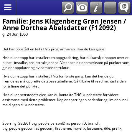
*Norsk
Familie: Jens Klagenberg Grøn Jensen /
Anne Dorthea Abelsdatter (F12092)
g. 24 Jun 1860
Det har oppstått en feil i TNG programvaren. Hva du kan gjøre:
Hvis du nettopp har installert en oppgradering, har du kanskje hoppet over et
punkt i installasjonsinstruksjonene. Vær spesielt oppmerksom på punktet som
gjelder oppdatering av databasestruktur.
Hvis du nettopp har installert TNG for første gang, kan det hende du
fremdeles må opprette databasetabellene. Gå tilbake til readme.html siden
for å finne det punktet.
Hvis du er nettstedets eier, kan du kontakte TNG kundestøtte for videre
assistanse med dette problemet. Kopier spørringen nedenfor og lim den inn i
meldingen til kundestøtte.
Spørring: SELECT tng_people.personID as personID, branch,
tng_people.gedcom as gedcom, firstname, lnprefix, lastname, title, prefix,