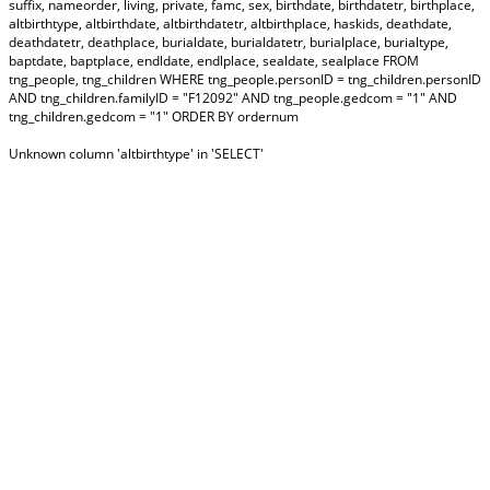
suffix, nameorder, living, private, famc, sex, birthdate, birthdatetr, birthplace,
altbirthtype, altbirthdate, altbirthdatetr, altbirthplace, haskids, deathdate,
deathdatetr, deathplace, burialdate, burialdatetr, burialplace, burialtype,
baptdate, baptplace, endldate, endlplace, sealdate, sealplace FROM
tng_people, tng_children WHERE tng_people.personID = tng_children.personID
AND tng_children.familyID = "F12092" AND tng_people.gedcom = "1" AND
tng_children.gedcom = "1" ORDER BY ordernum
Unknown column 'altbirthtype' in 'SELECT'