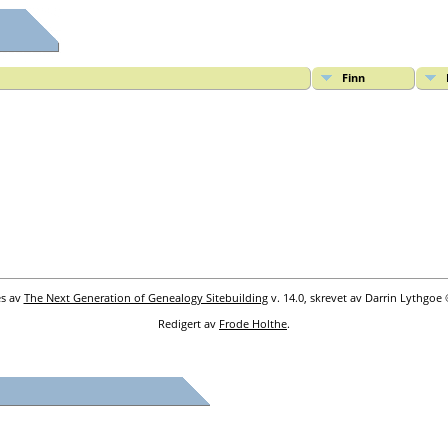
Finn
es av
The Next Generation of Genealogy Sitebuilding
v. 14.0, skrevet av Darrin Lythgoe
Redigert av
Frode Holthe
.