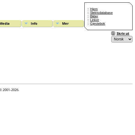
::
Hjem
::
Slektsdatabase
::
Bilder
::
Linker
Media
Info
Mer
::
Gjestebok
Skriv ut
 © 2001-2026.