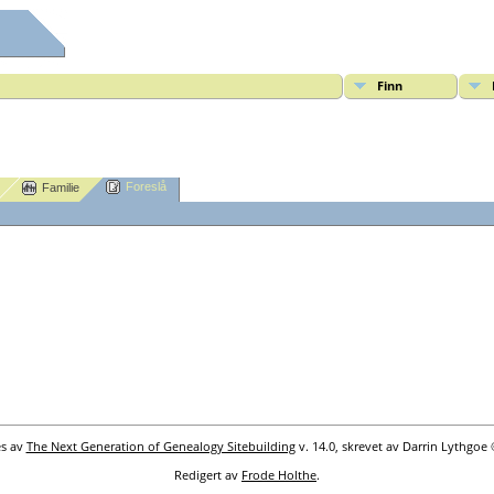
Finn
Foreslå
Familie
es av
The Next Generation of Genealogy Sitebuilding
v. 14.0, skrevet av Darrin Lythgoe
Redigert av
Frode Holthe
.