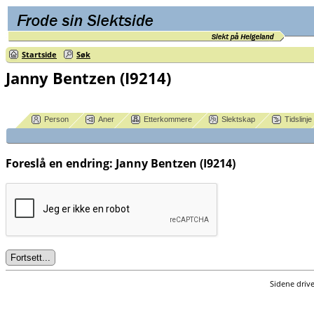
Startside
Søk
Janny Bentzen (I9214)
Person
Aner
Etterkommere
Slektskap
Tidslinje
Foreslå en endring: Janny Bentzen (I9214)
Sidene driv