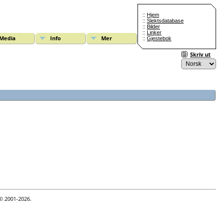
::
Hjem
::
Slektsdatabase
::
Bilder
::
Linker
Media
Info
Mer
::
Gjestebok
Skriv ut
 © 2001-2026.