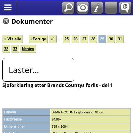
*Norsk
Dokumenter
» Vis alle
«Forrige
«1
...
25
26
27
28
29
30
31
32
33
Neste»
Laster...
Sjøforklaring etter Brandt Countys forlis - del 1
Filnavn
BRANT-COUNTYsjforklaring_01.gif
Filstørrelse
74.96k
Dimensjoner
738 x 1094