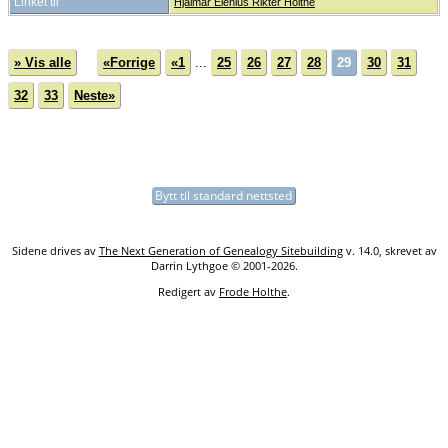
Linket til
Hjalmar Elenius Rikter Holthe
» Vis alle
«Forrige
«1
...
25
26
27
28
29
30
31
32
33
Neste»
Bytt til standard nettsted
Sidene drives av
The Next Generation of Genealogy Sitebuilding
v. 14.0, skrevet av
Darrin Lythgoe © 2001-2026.
Redigert av
Frode Holthe
.