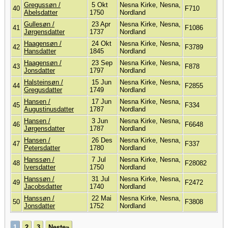
Gregussøn /
5 Okt
Nesna Kirke, Nesna,
40
F710
Abelsdatter
1750
Nordland
Gullesøn /
23 Apr
Nesna Kirke, Nesna,
41
F1086
Jørgensdatter
1737
Nordland
Haagensøn /
24 Okt
Nesna Kirke, Nesna,
42
F3789
Hansdatter
1845
Nordland
Haagensøn /
23 Sep
Nesna Kirke, Nesna,
43
F878
Jonsdatter
1797
Nordland
Halsteinsøn /
15 Jun
Nesna Kirke, Nesna,
44
F2855
Gregusdatter
1749
Nordland
Hansen /
17 Jun
Nesna Kirke, Nesna,
45
F334
Augustinusdatter
1787
Nordland
Hansen /
3 Jun
Nesna Kirke, Nesna,
46
F6648
Jørgensdatter
1787
Nordland
Hansen /
26 Des
Nesna Kirke, Nesna,
47
F337
Petersdatter
1780
Nordland
Hanssøn /
7 Jul
Nesna Kirke, Nesna,
48
F28082
Iversdatter
1750
Nordland
Hanssøn /
31 Jul
Nesna Kirke, Nesna,
49
F2472
Jacobsdatter
1740
Nordland
Hanssøn /
22 Mai
Nesna Kirke, Nesna,
50
F3808
Jonsdatter
1752
Nordland
1
2
3
Neste»