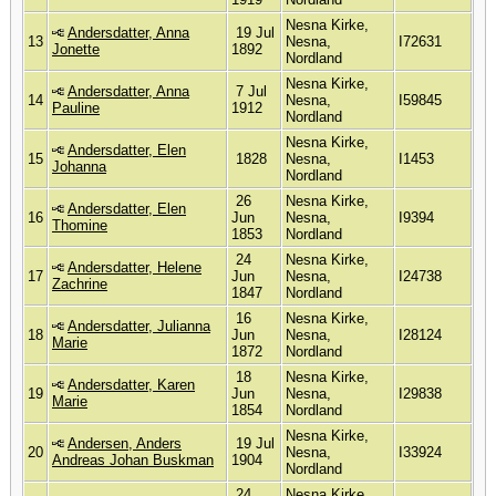
Nesna Kirke,
Andersdatter, Anna
19 Jul
13
Nesna,
I72631
Jonette
1892
Nordland
Nesna Kirke,
Andersdatter, Anna
7 Jul
14
Nesna,
I59845
Pauline
1912
Nordland
Nesna Kirke,
Andersdatter, Elen
15
1828
Nesna,
I1453
Johanna
Nordland
26
Nesna Kirke,
Andersdatter, Elen
16
Jun
Nesna,
I9394
Thomine
1853
Nordland
24
Nesna Kirke,
Andersdatter, Helene
17
Jun
Nesna,
I24738
Zachrine
1847
Nordland
16
Nesna Kirke,
Andersdatter, Julianna
18
Jun
Nesna,
I28124
Marie
1872
Nordland
18
Nesna Kirke,
Andersdatter, Karen
19
Jun
Nesna,
I29838
Marie
1854
Nordland
Nesna Kirke,
Andersen, Anders
19 Jul
20
Nesna,
I33924
Andreas Johan Buskman
1904
Nordland
24
Nesna Kirke,