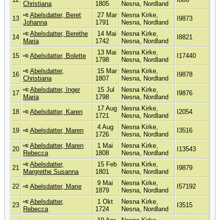
Christiana
1805
Nesna, Nordland
Abelsdatter, Beret
27 Mar
Nesna Kirke,
13
I9873
Johanna
1791
Nesna, Nordland
Abelsdatter, Berethe
14 Mai
Nesna Kirke,
14
I8821
Maria
1742
Nesna, Nordland
13 Mai
Nesna Kirke,
15
Abelsdatter, Bolette
I17440
1798
Nesna, Nordland
Abelsdatter,
15 Mar
Nesna Kirke,
16
I9878
Christiana
1807
Nesna, Nordland
Abelsdatter, Inger
15 Jul
Nesna Kirke,
17
I9876
Maria
1798
Nesna, Nordland
17 Aug
Nesna Kirke,
18
Abelsdatter, Karen
I2054
1721
Nesna, Nordland
4 Aug
Nesna Kirke,
19
Abelsdatter, Maren
I3516
1726
Nesna, Nordland
Abelsdatter, Maren
1 Mai
Nesna Kirke,
20
I13543
Rebecca
1808
Nesna, Nordland
Abelsdatter,
15 Feb
Nesna Kirke,
21
I9879
Margrethe Susanna
1801
Nesna, Nordland
9 Mai
Nesna Kirke,
22
Abelsdatter, Marie
I57192
1879
Nesna, Nordland
Abelsdatter,
1 Okt
Nesna Kirke,
23
I3515
Rebecca
1724
Nesna, Nordland