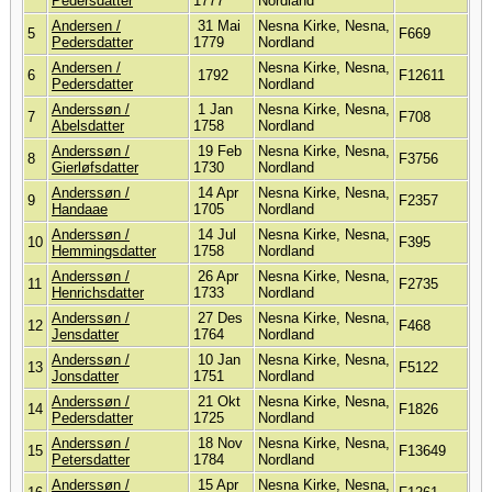
Pedersdatter
1777
Nordland
Andersen /
31 Mai
Nesna Kirke, Nesna,
5
F669
Pedersdatter
1779
Nordland
Andersen /
Nesna Kirke, Nesna,
6
1792
F12611
Pedersdatter
Nordland
Anderssøn /
1 Jan
Nesna Kirke, Nesna,
7
F708
Abelsdatter
1758
Nordland
Anderssøn /
19 Feb
Nesna Kirke, Nesna,
8
F3756
Gierløfsdatter
1730
Nordland
Anderssøn /
14 Apr
Nesna Kirke, Nesna,
9
F2357
Handaae
1705
Nordland
Anderssøn /
14 Jul
Nesna Kirke, Nesna,
10
F395
Hemmingsdatter
1758
Nordland
Anderssøn /
26 Apr
Nesna Kirke, Nesna,
11
F2735
Henrichsdatter
1733
Nordland
Anderssøn /
27 Des
Nesna Kirke, Nesna,
12
F468
Jensdatter
1764
Nordland
Anderssøn /
10 Jan
Nesna Kirke, Nesna,
13
F5122
Jonsdatter
1751
Nordland
Anderssøn /
21 Okt
Nesna Kirke, Nesna,
14
F1826
Pedersdatter
1725
Nordland
Anderssøn /
18 Nov
Nesna Kirke, Nesna,
15
F13649
Petersdatter
1784
Nordland
Anderssøn /
15 Apr
Nesna Kirke, Nesna,