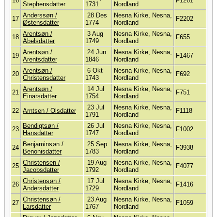
16
F1261
Stephensdatter
1731
Nordland
Anderssøn /
28 Des
Nesna Kirke, Nesna,
17
F2202
Østensdatter
1774
Nordland
Arentsøn /
3 Aug
Nesna Kirke, Nesna,
18
F655
Abelsdatter
1749
Nordland
Arentsøn /
24 Jun
Nesna Kirke, Nesna,
19
F1467
Arentsdatter
1846
Nordland
Arentsøn /
6 Okt
Nesna Kirke, Nesna,
20
F692
Christensdatter
1743
Nordland
Arentsøn /
14 Jul
Nesna Kirke, Nesna,
21
F751
Einarsdatter
1754
Nordland
23 Jul
Nesna Kirke, Nesna,
22
Arntsen / Olsdatter
F1118
1791
Nordland
Bendigtsøn /
26 Jul
Nesna Kirke, Nesna,
23
F1002
Hansdatter
1747
Nordland
Benjaminsøn /
25 Sep
Nesna Kirke, Nesna,
24
F3938
Benonisdatter
1783
Nordland
Christensen /
19 Aug
Nesna Kirke, Nesna,
25
F4077
Jacobsdatter
1792
Nordland
Christensøn /
17 Jul
Nesna Kirke, Nesna,
26
F1416
Andersdatter
1729
Nordland
Christensøn /
23 Aug
Nesna Kirke, Nesna,
27
F1059
Larsdatter
1767
Nordland