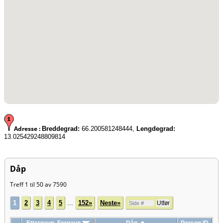
Adresse :
Breddegrad:
66.200581248444,
Lengdegrad:
13.025429248809814
Dåp
Treff 1 til 50 av 7590
1
2
3
4
5
...
152»
Neste»