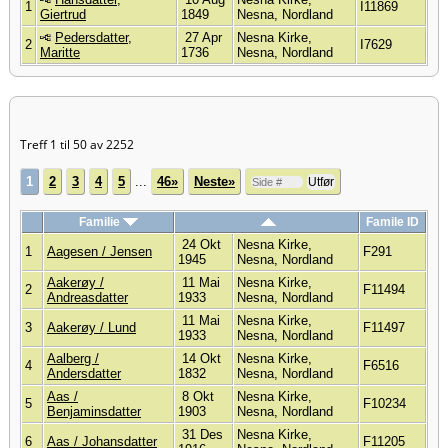
1
I11869
Giertrud
1849
Nesna, Nordland
Pedersdatter,
27 Apr
Nesna Kirke,
2
I7629
Maritte
1736
Nesna, Nordland
Treff 1 til 50 av 2252
1
2
3
4
5
...
46»
Neste»
Familie
Famile ID
24 Okt
Nesna Kirke,
1
Aagesen / Jensen
F291
1945
Nesna, Nordland
Aakerøy /
11 Mai
Nesna Kirke,
2
F11494
Andreasdatter
1933
Nesna, Nordland
11 Mai
Nesna Kirke,
3
Aakerøy / Lund
F11497
1933
Nesna, Nordland
Aalberg /
14 Okt
Nesna Kirke,
4
F6516
Andersdatter
1832
Nesna, Nordland
Aas /
8 Okt
Nesna Kirke,
5
F10234
Benjaminsdatter
1903
Nesna, Nordland
31 Des
Nesna Kirke,
6
Aas / Johansdatter
F11205