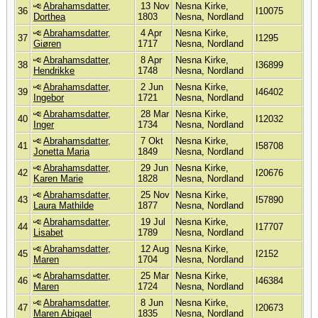
Abrahamsdatter,
13 Nov
Nesna Kirke,
36
I10075
Dorthea
1803
Nesna, Nordland
Abrahamsdatter,
4 Apr
Nesna Kirke,
37
I1295
Giøren
1717
Nesna, Nordland
Abrahamsdatter,
8 Apr
Nesna Kirke,
38
I36899
Hendrikke
1748
Nesna, Nordland
Abrahamsdatter,
2 Jun
Nesna Kirke,
39
I46402
Ingebor
1721
Nesna, Nordland
Abrahamsdatter,
28 Mar
Nesna Kirke,
40
I12032
Inger
1734
Nesna, Nordland
Abrahamsdatter,
7 Okt
Nesna Kirke,
41
I58708
Jonetta Maria
1849
Nesna, Nordland
Abrahamsdatter,
29 Jun
Nesna Kirke,
42
I20676
Karen Marie
1828
Nesna, Nordland
Abrahamsdatter,
25 Nov
Nesna Kirke,
43
I57890
Laura Mathilde
1877
Nesna, Nordland
Abrahamsdatter,
19 Jul
Nesna Kirke,
44
I17707
Lisabet
1789
Nesna, Nordland
Abrahamsdatter,
12 Aug
Nesna Kirke,
45
I2152
Maren
1704
Nesna, Nordland
Abrahamsdatter,
25 Mar
Nesna Kirke,
46
I46384
Maren
1724
Nesna, Nordland
Abrahamsdatter,
8 Jun
Nesna Kirke,
47
I20673
Maren Abigael
1835
Nesna, Nordland