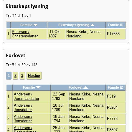
Ekteskaps lysning
Treff 1 til 1 av 1
Familie
Ekteskaps lysning
Famile ID
Petersen /
11 Okt
Nesna Kirke, Nesna,
1
F17653
Christensdatter
1807
Nordland
Forlovet
Treff 1 til 50 av 148
1
2
3
Neste»
Familie
Forlovet
Famile ID
Andersen /
22 Sep
Nesna Kirke, Nesna,
1
F319
Jeremiasdatter
1793
Nordland
Andersen /
18 Jul
Nesna Kirke, Nesna,
2
F3264
Jonsdatter
1789
Nordland
Andersen /
18 Jan
Nesna Kirke, Nesna,
3
F7773
Jonsdatter
1794
Nordland
Andersen /
25 Jun
Nesna Kirke, Nesna,
4
F3897