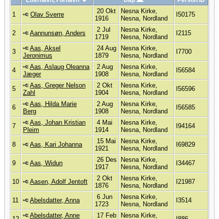
Etternavn, Fornavn
Dåp
Person ID
20 Okt
Nesna Kirke,
1
Olav Sverre
I50175
1916
Nesna, Nordland
2 Jul
Nesna Kirke,
2
Aannunsøn, Anders
I2115
1719
Nesna, Nordland
Aas, Aksel
24 Aug
Nesna Kirke,
3
I7700
Jeronimus
1879
Nesna, Nordland
Aas, Aslaug Oleanna
2 Aug
Nesna Kirke,
4
I56584
Jæger
1908
Nesna, Nordland
Aas, Greger Nelson
2 Okt
Nesna Kirke,
5
I56596
Zahl
1904
Nesna, Nordland
Aas, Hilda Marie
2 Aug
Nesna Kirke,
6
I56585
Berg
1908
Nesna, Nordland
Aas, Johan Kristian
4 Mai
Nesna Kirke,
7
I94164
Pleim
1914
Nesna, Nordland
15 Mai
Nesna Kirke,
8
Aas, Kari Johanna
I69829
1921
Nesna, Nordland
26 Des
Nesna Kirke,
9
Aas, Widun
I34467
1917
Nesna, Nordland
2 Okt
Nesna Kirke,
10
Aasen, Adolf Jentoft
I21987
1876
Nesna, Nordland
6 Jun
Nesna Kirke,
11
Abelsdatter, Anna
I3514
1723
Nesna, Nordland
Abelsdatter, Anne
17 Feb
Nesna Kirke,
12
I886