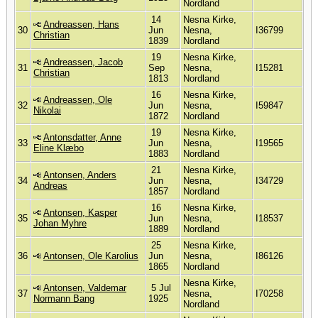
Nordland
14
Nesna Kirke,
Andreassen, Hans
30
Jun
Nesna,
I36799
Christian
1839
Nordland
19
Nesna Kirke,
Andreassen, Jacob
31
Sep
Nesna,
I15281
Christian
1813
Nordland
16
Nesna Kirke,
Andreassen, Ole
32
Jun
Nesna,
I59847
Nikolai
1872
Nordland
19
Nesna Kirke,
Antonsdatter, Anne
33
Jun
Nesna,
I19565
Eline Klæbo
1883
Nordland
21
Nesna Kirke,
Antonsen, Anders
34
Jun
Nesna,
I34729
Andreas
1857
Nordland
16
Nesna Kirke,
Antonsen, Kasper
35
Jun
Nesna,
I18537
Johan Myhre
1889
Nordland
25
Nesna Kirke,
36
Antonsen, Ole Karolius
Jun
Nesna,
I86126
1865
Nordland
Nesna Kirke,
Antonsen, Valdemar
5 Jul
37
Nesna,
I70258
Normann Bang
1925
Nordland