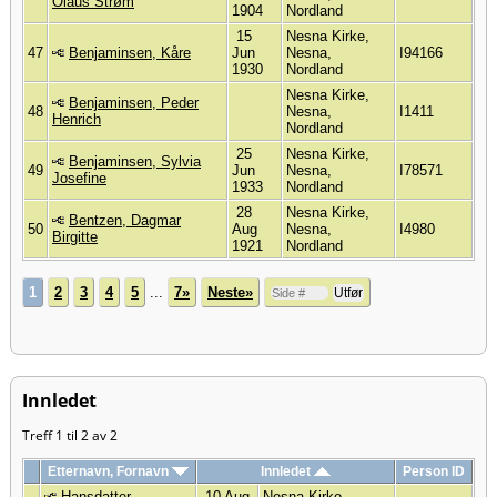
Olaus Strøm
1904
Nordland
15
Nesna Kirke,
47
Benjaminsen, Kåre
Jun
Nesna,
I94166
1930
Nordland
Nesna Kirke,
Benjaminsen, Peder
48
Nesna,
I1411
Henrich
Nordland
25
Nesna Kirke,
Benjaminsen, Sylvia
49
Jun
Nesna,
I78571
Josefine
1933
Nordland
28
Nesna Kirke,
Bentzen, Dagmar
50
Aug
Nesna,
I4980
Birgitte
1921
Nordland
1
2
3
4
5
...
7»
Neste»
Innledet
Treff 1 til 2 av 2
Etternavn, Fornavn
Innledet
Person ID
Hansdatter,
10 Aug
Nesna Kirke,