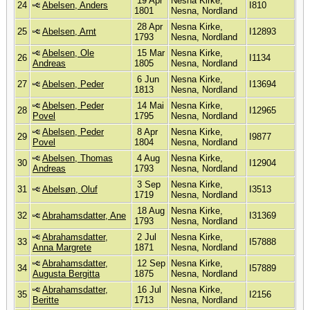
19 Apr
Nesna Kirke,
24
Abelsen, Anders
I810
1801
Nesna, Nordland
28 Apr
Nesna Kirke,
25
Abelsen, Arnt
I12893
1793
Nesna, Nordland
Abelsen, Ole
15 Mar
Nesna Kirke,
26
I1134
Andreas
1805
Nesna, Nordland
6 Jun
Nesna Kirke,
27
Abelsen, Peder
I13694
1813
Nesna, Nordland
Abelsen, Peder
14 Mai
Nesna Kirke,
28
I12965
Povel
1795
Nesna, Nordland
Abelsen, Peder
8 Apr
Nesna Kirke,
29
I9877
Povel
1804
Nesna, Nordland
Abelsen, Thomas
4 Aug
Nesna Kirke,
30
I12904
Andreas
1793
Nesna, Nordland
3 Sep
Nesna Kirke,
31
Abelsøn, Oluf
I3513
1719
Nesna, Nordland
18 Aug
Nesna Kirke,
32
Abrahamsdatter, Ane
I31369
1793
Nesna, Nordland
Abrahamsdatter,
2 Jul
Nesna Kirke,
33
I57888
Anna Margrete
1871
Nesna, Nordland
Abrahamsdatter,
12 Sep
Nesna Kirke,
34
I57889
Augusta Bergitta
1875
Nesna, Nordland
Abrahamsdatter,
16 Jul
Nesna Kirke,
35
I2156
Beritte
1713
Nesna, Nordland