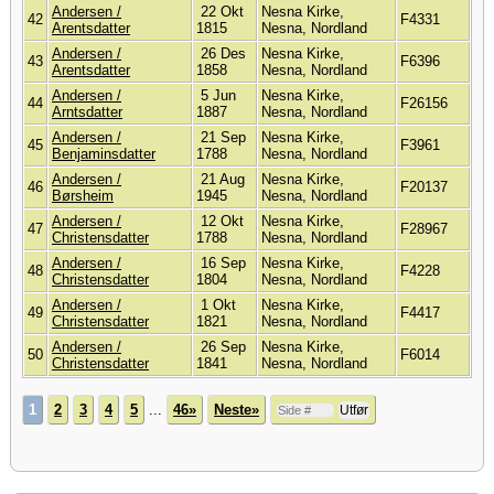
Andersen /
22 Okt
Nesna Kirke,
42
F4331
Arentsdatter
1815
Nesna, Nordland
Andersen /
26 Des
Nesna Kirke,
43
F6396
Arentsdatter
1858
Nesna, Nordland
Andersen /
5 Jun
Nesna Kirke,
44
F26156
Arntsdatter
1887
Nesna, Nordland
Andersen /
21 Sep
Nesna Kirke,
45
F3961
Benjaminsdatter
1788
Nesna, Nordland
Andersen /
21 Aug
Nesna Kirke,
46
F20137
Børsheim
1945
Nesna, Nordland
Andersen /
12 Okt
Nesna Kirke,
47
F28967
Christensdatter
1788
Nesna, Nordland
Andersen /
16 Sep
Nesna Kirke,
48
F4228
Christensdatter
1804
Nesna, Nordland
Andersen /
1 Okt
Nesna Kirke,
49
F4417
Christensdatter
1821
Nesna, Nordland
Andersen /
26 Sep
Nesna Kirke,
50
F6014
Christensdatter
1841
Nesna, Nordland
1
2
3
4
5
...
46»
Neste»