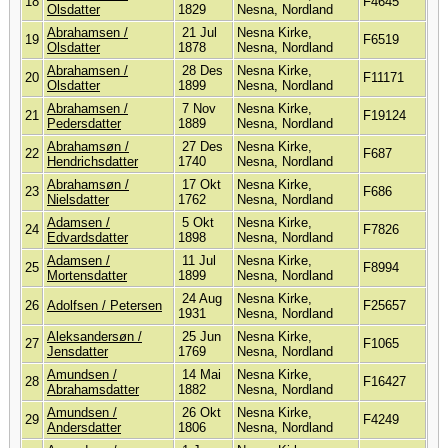
18
F4645
Olsdatter
1829
Nesna, Nordland
Abrahamsen /
21 Jul
Nesna Kirke,
19
F6519
Olsdatter
1878
Nesna, Nordland
Abrahamsen /
28 Des
Nesna Kirke,
20
F11171
Olsdatter
1899
Nesna, Nordland
Abrahamsen /
7 Nov
Nesna Kirke,
21
F19124
Pedersdatter
1889
Nesna, Nordland
Abrahamsøn /
27 Des
Nesna Kirke,
22
F687
Hendrichsdatter
1740
Nesna, Nordland
Abrahamsøn /
17 Okt
Nesna Kirke,
23
F686
Nielsdatter
1762
Nesna, Nordland
Adamsen /
5 Okt
Nesna Kirke,
24
F7826
Edvardsdatter
1898
Nesna, Nordland
Adamsen /
11 Jul
Nesna Kirke,
25
F8994
Mortensdatter
1899
Nesna, Nordland
24 Aug
Nesna Kirke,
26
Adolfsen / Petersen
F25657
1931
Nesna, Nordland
Aleksandersøn /
25 Jun
Nesna Kirke,
27
F1065
Jensdatter
1769
Nesna, Nordland
Amundsen /
14 Mai
Nesna Kirke,
28
F16427
Abrahamsdatter
1882
Nesna, Nordland
Amundsen /
26 Okt
Nesna Kirke,
29
F4249
Andersdatter
1806
Nesna, Nordland