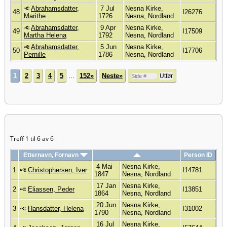
Abrahamsdatter,
7 Jul
Nesna Kirke,
48
I26276
Marithe
1726
Nesna, Nordland
Abrahamsdatter,
9 Apr
Nesna Kirke,
49
I17509
Martha Helena
1792
Nesna, Nordland
Abrahamsdatter,
5 Jun
Nesna Kirke,
50
I17706
Pernille
1786
Nesna, Nordland
1
2
3
4
5
...
152»
Neste»
Treff 1 til 6 av 6
Etternavn, Fornavn
Person ID
4 Mai
Nesna Kirke,
1
Christophersen, Iver
I14781
1847
Nesna, Nordland
17 Jan
Nesna Kirke,
2
Eliassen, Peder
I13851
1864
Nesna, Nordland
20 Jun
Nesna Kirke,
3
Hansdatter, Helena
I31002
1790
Nesna, Nordland
16 Jul
Nesna Kirke,