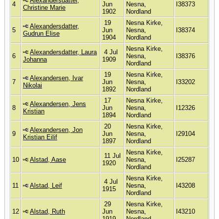
Alexandersdatter,
4
Jun
Nesna,
I38373
Christine Marie
1902
Nordland
19
Nesna Kirke,
Alexandersdatter,
5
Jun
Nesna,
I38374
Gudrun Elise
1904
Nordland
Nesna Kirke,
Alexandersdatter, Laura
4 Jul
6
Nesna,
I38376
Johanna
1909
Nordland
19
Nesna Kirke,
Alexandersen, Ivar
7
Jun
Nesna,
I33202
Nikolai
1892
Nordland
17
Nesna Kirke,
Alexandersen, Jens
8
Jun
Nesna,
I12326
Kristian
1894
Nordland
20
Nesna Kirke,
Alexandersen, Jon
9
Jun
Nesna,
I29104
Kristian Eilif
1897
Nordland
Nesna Kirke,
11 Jul
10
Alstad, Aase
Nesna,
I25287
1920
Nordland
Nesna Kirke,
4 Jul
11
Alstad, Leif
Nesna,
I43208
1915
Nordland
29
Nesna Kirke,
12
Alstad, Ruth
Jun
Nesna,
I43210
1919
Nordland