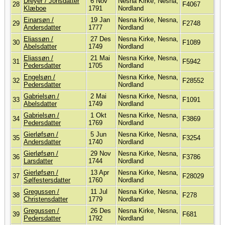
Dreyer / Jonsdatter
6 Nov
Nesna Kirke, Nesna,
28
F4067
Klæboe
1791
Nordland
Einarsøn /
19 Jan
Nesna Kirke, Nesna,
29
F2748
Andersdatter
1777
Nordland
Eliassøn /
27 Des
Nesna Kirke, Nesna,
30
F1089
Abelsdatter
1749
Nordland
Eliassøn /
21 Mai
Nesna Kirke, Nesna,
31
F5942
Pedersdatter
1705
Nordland
Engelsøn /
Nesna Kirke, Nesna,
32
F28552
Pedersdatter
Nordland
Gabrielsøn /
2 Mai
Nesna Kirke, Nesna,
33
F1091
Abelsdatter
1749
Nordland
Gabrielsøn /
1 Okt
Nesna Kirke, Nesna,
34
F3869
Pedersdatter
1769
Nordland
Gierløfsøn /
5 Jun
Nesna Kirke, Nesna,
35
F3254
Andersdatter
1740
Nordland
Gierløfsøn /
29 Nov
Nesna Kirke, Nesna,
36
F3786
Larsdatter
1744
Nordland
Gierløfsøn /
13 Apr
Nesna Kirke, Nesna,
37
F28029
Sølfestersdatter
1760
Nordland
Gregussen /
11 Jul
Nesna Kirke, Nesna,
38
F278
Christensdatter
1779
Nordland
Gregussen /
26 Des
Nesna Kirke, Nesna,
39
F681
Pedersdatter
1792
Nordland