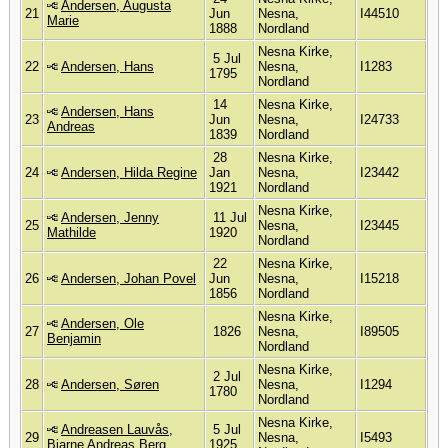
Andersen, Augusta
21
Jun
Nesna,
I44510
Marie
1888
Nordland
Nesna Kirke,
5 Jul
22
Andersen, Hans
Nesna,
I1283
1795
Nordland
14
Nesna Kirke,
Andersen, Hans
23
Jun
Nesna,
I24733
Andreas
1839
Nordland
28
Nesna Kirke,
24
Andersen, Hilda Regine
Jan
Nesna,
I23442
1921
Nordland
Nesna Kirke,
Andersen, Jenny
11 Jul
25
Nesna,
I23445
Mathilde
1920
Nordland
22
Nesna Kirke,
26
Andersen, Johan Povel
Jun
Nesna,
I15218
1856
Nordland
Nesna Kirke,
Andersen, Ole
27
1826
Nesna,
I89505
Benjamin
Nordland
Nesna Kirke,
2 Jul
28
Andersen, Søren
Nesna,
I1294
1780
Nordland
Nesna Kirke,
Andreasen Lauvås,
5 Jul
29
Nesna,
I5493
Bjarne Andreas Berg
1925