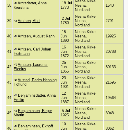
Nesna Kirke,
Arntsdatter, Anne
18 Jul
38
Nesna,
I1540
Kierstina
1773
Nordland
Nesna Kirke,
2 Jul
39
Arntsen, Abel
Nesna,
I2791
1780
Nordland
15
Nesna Kirke,
40
Arntsen, August Karin
Jun
Nesna,
I19925
1890
Nordland
16
Nesna Kirke,
Arntsen, Carl Johan
41
Jun
Nesna,
I20788
Heitmann
1872
Nordland
25
Nesna Kirke,
Arntsen, Laurents
42
Jun
Nesna,
I80133
Elenius
1865
Nordland
23
Nesna Kirke,
Austad, Pedro Henning
43
Jun
Nesna,
I21695
Hoflund
1901
Nordland
12
Nesna Kirke,
Benjaminsdatter, Anna
44
Jun
Nesna,
I19564
Emilie
1887
Nordland
Nesna Kirke,
Benjaminsen, Birger
5 Jul
45
Nesna,
I8048
Martin
1925
Nordland
19
Nesna Kirke,
Benjaminsen, Ekhoff
46
Jun
Nesna,
I8062