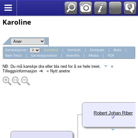
*Norsk
Karoline
Generasjoner:
Standard
|
Vertikalt
|
Kompakt
|
Boks
|
Bare Tekst
|
Generasjonsliste
|
Anevifte
|
Media
|
PDF
NB: Du må kanskje dra eller bla ned for å se hele treet.
=
Tilleggsinformasjon
= Nytt anetre
Robert Johan Riber