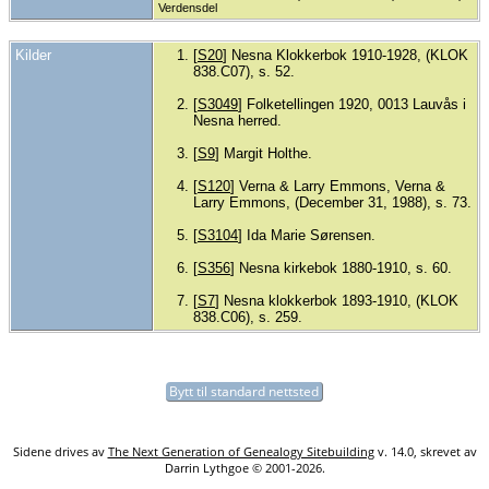
Verdensdel
Kilder
[
S20
] Nesna Klokkerbok 1910-1928, (KLOK
838.C07), s. 52.
[
S3049
] Folketellingen 1920, 0013 Lauvås i
Nesna herred.
[
S9
] Margit Holthe.
[
S120
] Verna & Larry Emmons, Verna &
Larry Emmons, (December 31, 1988), s. 73.
[
S3104
] Ida Marie Sørensen.
[
S356
] Nesna kirkebok 1880-1910, s. 60.
[
S7
] Nesna klokkerbok 1893-1910, (KLOK
838.C06), s. 259.
Bytt til standard nettsted
Sidene drives av
The Next Generation of Genealogy Sitebuilding
v. 14.0, skrevet av
Darrin Lythgoe © 2001-2026.