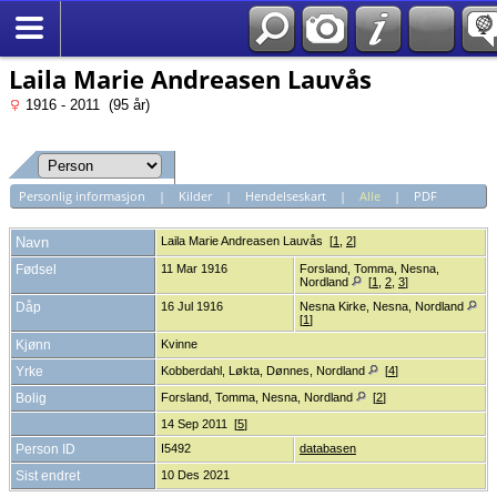
*Norsk
Laila Marie Andreasen Lauvås
1916 - 2011 (95 år)
Personlig informasjon
|
Kilder
|
Hendelseskart
|
Alle
|
PDF
Navn
Laila Marie
Andreasen Lauvås
[
1
,
2
]
Fødsel
11 Mar 1916
Forsland, Tomma, Nesna,
Nordland
[
1
,
2
,
3
]
Dåp
16 Jul 1916
Nesna Kirke, Nesna, Nordland
[
1
]
Kjønn
Kvinne
Yrke
Kobberdahl, Løkta, Dønnes, Nordland
[
4
]
Bolig
Forsland, Tomma, Nesna, Nordland
[
2
]
14 Sep 2011 [
5
]
Person ID
I5492
databasen
Sist endret
10 Des 2021