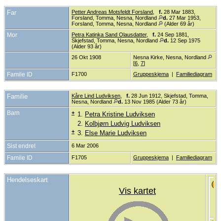
Far
Petter Andreas Motsfeldt Forsland
,
f.
28 Mar 1883,
Forsland, Tomma, Nesna, Nordland
d.
27 Mar 1953,
Forsland, Tomma, Nesna, Nordland
(Alder 69 år)
Mor
Petra Katinka Sand Olausdatter
,
f.
24 Sep 1881,
Skjefstad, Tomma, Nesna, Nordland
d.
12 Sep 1975
(Alder 93 år)
26 Okt 1908
Nesna Kirke, Nesna, Nordland
[
6
,
7
]
Famile ID
F1700
Gruppeskjema
|
Familiediagram
Familie
Kåre Lind Ludviksen
,
f.
28 Jun 1912, Skjefstad, Tomma,
Nesna, Nordland
d.
13 Nov 1985 (Alder 73 år)
Barn
+
1.
Petra Kristine Ludviksen
2.
Kolbjørn Ludvig Ludviksen
+
3.
Else Marie Ludviksen
Sist endret
6 Mar 2006
Famile ID
F1705
Gruppeskjema
|
Familiediagram
Hendelseskart
Vis kartet