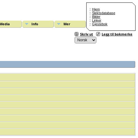
::
Hjem
::
Slektsdatabase
::
Bilder
::
Linker
Media
Info
Mer
::
Gjestebok
Skriv ut
Legg til bokmerke