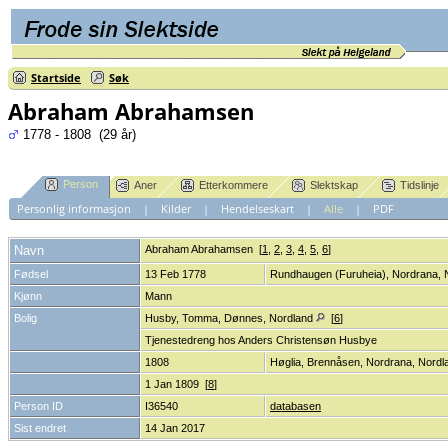
Startside
Søk
Abraham Abrahamsen
1778 - 1808 (29 år)
Person
Aner
Etterkommere
Slektskap
Tidslinje
Personlig informasjon
|
Kilder
|
Hendelseskart
|
Alle
|
PDF
Navn
Abraham
Abrahamsen
[
1
,
2
,
3
,
4
,
5
,
6
]
Fødsel
13 Feb 1778
Rundhaugen (Furuheia), Nordrana, 
Kjønn
Mann
Bolig
Husby, Tomma, Dønnes, Nordland
[
6
]
Tjenestedreng hos Anders Christensøn Husbye
1808
Høglia, Brennåsen, Nordrana, Nord
1 Jan 1809 [
8
]
Person ID
I36540
databasen
Sist endret
14 Jan 2017