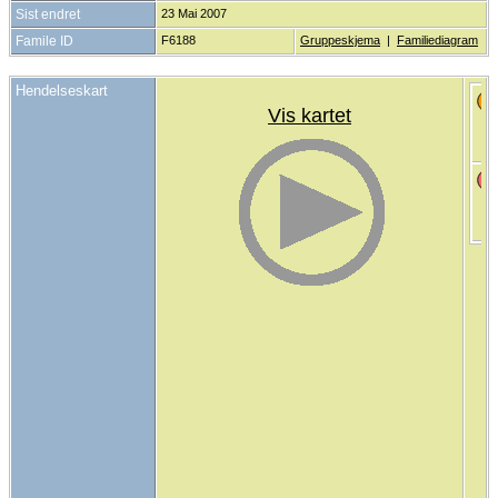
Sist endret
23 Mai 2007
Famile ID
F6188
Gruppeskjema
|
Familiediagram
Hendelseskart
Vis kartet