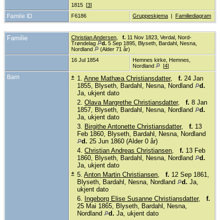
1815 [
3
]
Famile ID
F6186
Gruppeskjema
|
Familiediagram
Familie
Christian Andersen
,
f.
11 Nov 1823, Verdal, Nord-
Trøndelag
d.
5 Sep 1895, Blyseth, Bardahl, Nesna,
Nordland
(Alder 71 år)
16 Jul 1854
Hemnes kirke, Hemnes,
Nordland
[
4
]
Barn
+
1.
Anne Mathæa Christiansdatter
,
f.
24 Jan
1855, Blyseth, Bardahl, Nesna, Nordland
d.
Ja, ukjent dato
2.
Olava Margrethe Christiansdatter
,
f.
8 Jan
1857, Blyseth, Bardahl, Nesna, Nordland
d.
Ja, ukjent dato
3.
Birgithe Antonette Christiansdatter
,
f.
13
Feb 1860, Blyseth, Bardahl, Nesna, Nordland
d.
25 Jun 1860 (Alder 0 år)
4.
Christian Andreas Christiansen
,
f.
13 Feb
1860, Blyseth, Bardahl, Nesna, Nordland
d.
Ja, ukjent dato
+
5.
Anton Martin Christiansen
,
f.
12 Sep 1861,
Blyseth, Bardahl, Nesna, Nordland
d.
Ja,
ukjent dato
6.
Ingeborg Elise Susanne Christiansdatter
,
f.
25 Mai 1865, Blyseth, Bardahl, Nesna,
Nordland
d.
Ja, ukjent dato