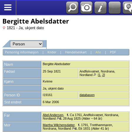
*Norsk
Bergitte Abelsdatter
1821 - Ja, ukjent dato
Personlig informasjon
|
Kilder
|
Hendelseskart
|
Alle
|
PDF
Navn
Bergitte
Abelsdatter
Fødsel
25 Sep 1821
Andfiskvatnet, Nordrana,
Nordland
[
1
,
2
]
Kjønn
Kvinne
Ja, ukjent dato
Person ID
I19161
databasen
Sist endret
6 Mar 2006
Far
Abel Andersen
,
f.
Ca 1761, Andfiskvatnet, Nordrana,
Nordland
d.
28 Aug 1825 (Alder ~ 64 år)
Mor
Martha Wilchensdatter
,
f.
1791, Tretthammaren,
Nordrana, Nordland
d.
Ett 1831 (Alder 41 år)