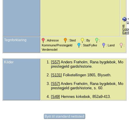
L
til
Goo
Eart
Tegnforklaring
: Adresse
: Sted
: By
:
Kommune/Prestegjeld
: Stat/Fylke
: Land
:
Verdensdel
Kilder
[
S57
] Anders Frøholm, Rana bygdebok, Mo
prestegjeld gardshistorie.
[
S131
] Folketellingen 1865, Blyseth.
[
S57
] Anders Frøholm, Rana bygdebok, Mo
prestegjeld gardshistorie, s. 60.
[
S49
] Hemnes kirkebok, 852a9-413.
Bytt til standard nettsted