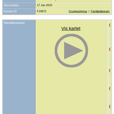
Sist endret
17 Jan 2010
Famile ID
F19672
Gruppeskjema
|
Familiediagram
Hendelseskart
Vis kartet