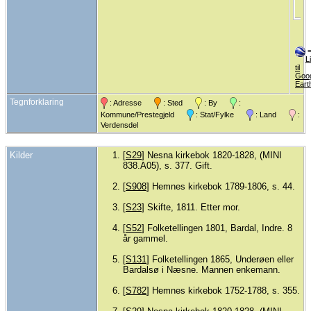
L
til
Goo
Eart
Tegnforklaring
: Adresse
: Sted
: By
:
Kommune/Prestegjeld
: Stat/Fylke
: Land
:
Verdensdel
Kilder
[
S29
] Nesna kirkebok 1820-1828, (MINI
838.A05), s. 377. Gift.
[
S908
] Hemnes kirkebok 1789-1806, s. 44.
[
S23
] Skifte, 1811. Etter mor.
[
S52
] Folketellingen 1801, Bardal, Indre. 8
år gammel.
[
S131
] Folketellingen 1865, Underøen eller
Bardalsø i Næsne. Mannen enkemann.
[
S782
] Hemnes kirkebok 1752-1788, s. 355.