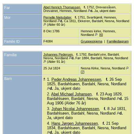
Far
Abel Henrich Thomassen
,
f.
1752, Drevassåsen,
Drevatnet, Hemnes, Nordland
d.
Ja, ukjent dato
Mor
Pernelle Nielsdatter
,
f.
1751, Svartkjønli, Hemnes,
Nordland
d.
Ca 1811, Ekkeren, Bardahl, Nesna, Nordland
(Alder 60 år)
8 Okt 1786
Hemnes kirke, Hemnes,
Nordland
[
6
]
Famile ID
F4084
Gruppeskjema
|
Familiediagram
Familie
Johannes Pedersen
,
f.
1792, Bardahl ytre, Bardahl,
Nesna, Nordland
d.
Før 1884, Bardahl, Nesna, Nordland
(Alder 91 år)
25 Jul 1824
Nesna Kirke, Nesna, Nordland
[
7
]
Barn
+
1.
Peder Andreas Johannessen
,
f.
26 Sep
1825, Bardahlsøen, Bardahl, Nesna, Nordland
d.
Ja, ukjent dato
2.
Abel Michael Johansen
,
f.
23 Aug 1829,
Bardahlsøen, Bardahl, Nesna, Nordland
d.
15
Aug 1906 (Alder 76 år)
3.
Johan Nicolai Johannessen
,
f.
8 Jul 1831,
Bardahlsøen, Bardahl, Nesna, Nordland
d.
Ja, ukjent dato
4.
Hans Jørgen Johannessen
,
f.
21 Sep
1834, Bardahlsøen, Bardahl, Nesna, Nordland
d.
Ja, ukjent dato