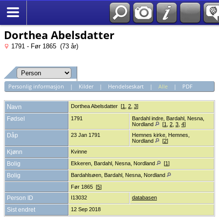
*Norsk
Dorthea Abelsdatter
1791 - Før 1865 (73 år)
Personlig informasjon
|
Kilder
|
Hendelseskart
|
Alle
|
PDF
Navn
Dorthea
Abelsdatter
[
1
,
2
,
3
]
Fødsel
1791
Bardahl indre, Bardahl, Nesna,
Nordland
[
1
,
2
,
3
,
4
]
Dåp
23 Jan 1791
Hemnes kirke, Hemnes,
Nordland
[
2
]
Kjønn
Kvinne
Bolig
Ekkeren, Bardahl, Nesna, Nordland
[
1
]
Bolig
Bardahlsøen, Bardahl, Nesna, Nordland
Før 1865 [
5
]
Person ID
I13032
databasen
Sist endret
12 Sep 2018