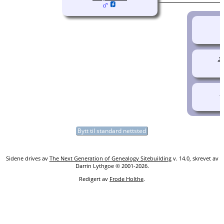
W
Jo
M
Bytt til standard nettsted
Sidene drives av
The Next Generation of Genealogy Sitebuilding
v. 14.0, skrevet av
Darrin Lythgoe © 2001-2026.
Redigert av
Frode Holthe
.