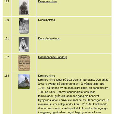
129
Deep sea diver
130
Donald Almos
131
Doris Anna Almos
132
Dødsannonse Sandrup
133
Dønnes kirke
Dønnes kirke ligger på øya Dønna i Nordland. Den antas
å være bygget på oppfordring av Pål Vågaskalm (død
1245), på tuftene av en enda eldre kirke, en gang mellom
1200 og 1300. Den var opprinnelig et enskipet
familiekapell i gråstein, som den gang ble benevnt
Dynjarnes kirke, i privat eie som del av Dønnesgodset. Et
mausoleum var anlagt under koret. På 1500-tallet hadde
den fortsatt status som kapell, det ble utviklet lønnganger
i veggene, og etterhvert også bygd gravkapell som