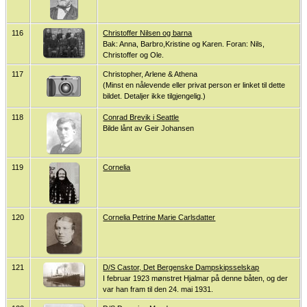
116
Christoffer Nilsen og barna
Bak: Anna, Barbro,Kristine og Karen. Foran: Nils,
Christoffer og Ole.
117
Christopher, Arlene & Athena
(Minst en nålevende eller privat person er linket til dette
bildet. Detaljer ikke tilgjengelig.)
118
Conrad Brevik i Seattle
Bilde lånt av Geir Johansen
119
Cornelia
120
Cornelia Petrine Marie Carlsdatter
121
D/S Castor, Det Bergenske Dampskipsselskap
I februar 1923 mønstret Hjalmar på denne båten, og der
var han fram til den 24. mai 1931.