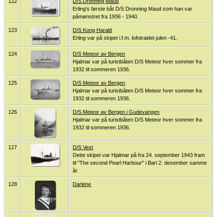
122
D/S Dronning Maud
Erling's første båt D/S Dronning Maud som han var
påmønstret fra 1936 - 1940.
123
D/S Kong Harald
Erling var på skipet i.f.m. lofotraidet julen -41.
124
D/S Meteor av Bergen
Hjalmar var på turistbåten D/S Meteor hver sommer fra
1932 til sommeren 1936.
125
D/S Meteor av Bergen
Hjalmar var på turistbåten D/S Meteor hver sommer fra
1932 til sommeren 1936.
126
D/S Meteor av Bergen i Gudevangen
Hjalmar var på turistbåten D/S Meteor hver sommer fra
1932 til sommeren 1936.
127
D/S Vest
Dette skipet var Hjalmar på fra 24. september 1943 fram
til "The second Pearl Harbour" i Bari 2. desember samme
år.
128
Darlene