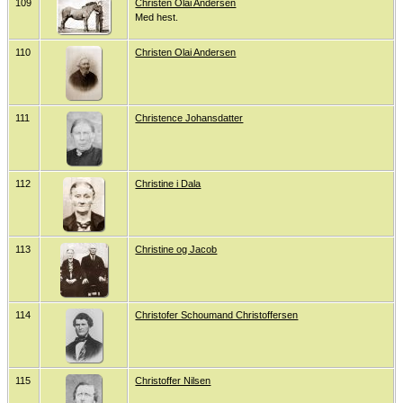
109
Christen Olai Andersen
Med hest.
110
Christen Olai Andersen
111
Christence Johansdatter
112
Christine i Dala
113
Christine og Jacob
114
Christofer Schoumand Christoffersen
115
Christoffer Nilsen