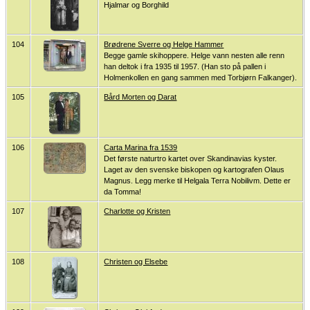
Hjalmar og Borghild
104
Brødrene Sverre og Helge Hammer
Begge gamle skihoppere. Helge vann nesten alle renn
han deltok i fra 1935 til 1957. (Han sto på pallen i
Holmenkollen en gang sammen med Torbjørn Falkanger).
105
Bård Morten og Darat
106
Carta Marina fra 1539
Det første naturtro kartet over Skandinavias kyster.
Laget av den svenske biskopen og kartografen Olaus
Magnus. Legg merke til Helgala Terra Nobilivm. Dette er
da Tomma!
107
Charlotte og Kristen
108
Christen og Elsebe