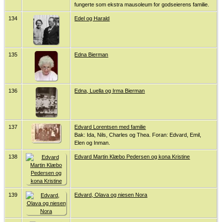
fungerte som ekstra mausoleum for godseierens familie.
134
Edel og Harald
135
Edna Bierman
136
Edna, Luella og Irma Bierman
137
Edvard Lorentsen med familie
Bak: Ida, Nils, Charles og Thea. Foran: Edvard, Emil,
Elen og Inman.
138
Edvard Martin Klæbo Pedersen og kona Kristine
139
Edvard, Olava og niesen Nora