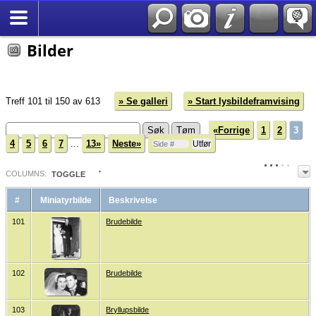
*Norsk
Bilder
Treff 101 til 150 av 613
» Se galleri
» Start lysbildeframvising
«Forrige
1
2
3
4
5
6
7
...
13»
Neste»
COL
UMN
S:
TOGGLE
#
Miniatyrbilde
Beskrivelse
101
Brudebilde
102
Brudebilde
103
Bryllupsbilde