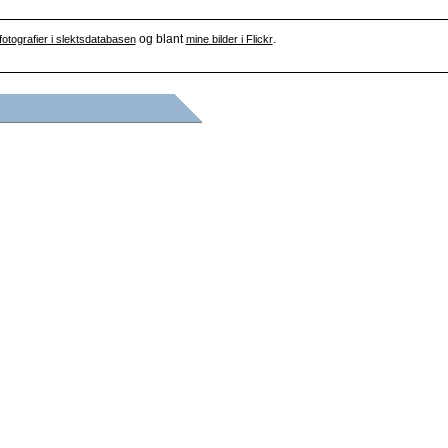
og blant
.
fotografier i slektsdatabasen
mine bilder i Flickr