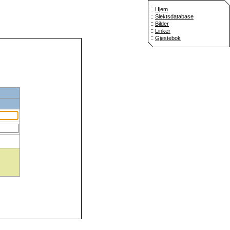
::
Hjem
::
Slektsdatabase
::
Bilder
::
Linker
::
Gjestebok