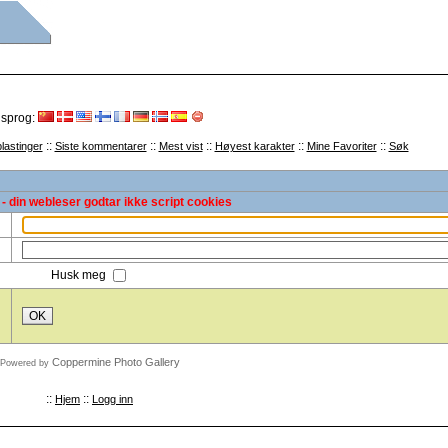
 sprog:
::
::
::
::
::
lastinger
Siste kommentarer
Mest vist
Høyest karakter
Mine Favoriter
Søk
- din webleser godtar ikke script cookies
Husk meg
OK
Coppermine Photo Gallery
Powered by
::
::
Hjem
Logg inn