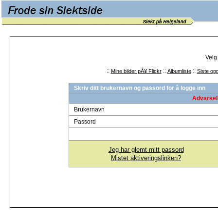
Velg
::
::
::
Mine bilder pÃ¥ Flickr
Albumliste
Siste opp
Skriv ditt brukernavn og passord for å logge inn
Advarsel 
Brukernavn
Passord
Jeg har glemt mitt passord
Mistet aktiveringslinken?