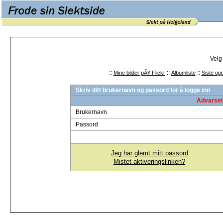
Velg
::
::
::
Mine bilder pÃ¥ Flickr
Albumliste
Siste opp
Skriv ditt brukernavn og passord for å logge inn
Advarsel 
Brukernavn
Passord
Jeg har glemt mitt passord
Mistet aktiveringslinken?