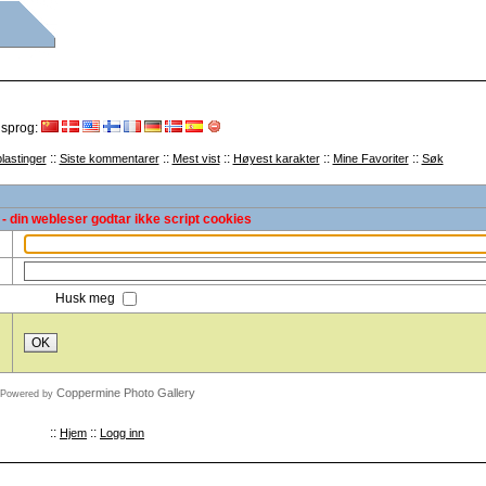
 sprog:
::
::
::
::
::
lastinger
Siste kommentarer
Mest vist
Høyest karakter
Mine Favoriter
Søk
- din webleser godtar ikke script cookies
Husk meg
OK
Coppermine Photo Gallery
Powered by
::
::
Hjem
Logg inn