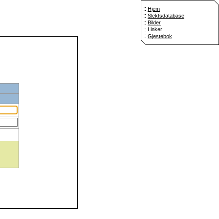
::
Hjem
::
Slektsdatabase
::
Bilder
::
Linker
::
Gjestebok