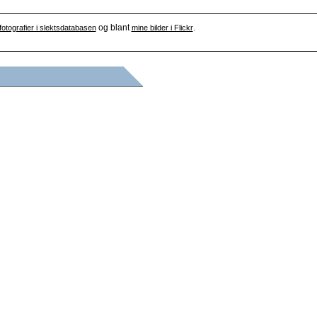
og blant
.
fotografier i slektsdatabasen
mine bilder i Flickr