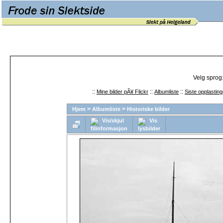
Velg sprog
::
::
::
Mine bilder pÃ¥ Flickr
Albumliste
Siste opplasting
>
>
Hjem
Albumliste
Historiske bilder