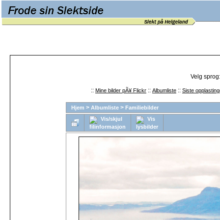
Velg sprog
::
::
::
Mine bilder pÃ¥ Flickr
Albumliste
Siste opplasting
>
>
Hjem
Albumliste
Familiebilder