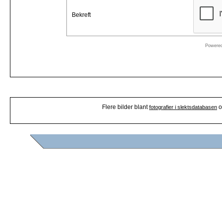
Bekreft
Powere
Flere bilder blant
o
fotografier i slektsdatabasen