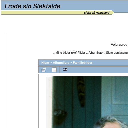
Velg sprog
::
::
::
Mine bilder pÃ¥ Flickr
Albumliste
Siste opplasting
>
>
Hjem
Albumliste
Familiebilder