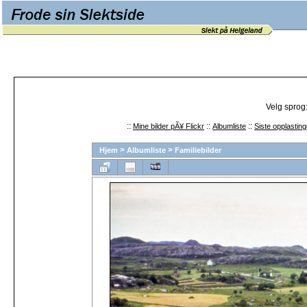
Velg sprog
::
::
::
Mine bilder pÃ¥ Flickr
Albumliste
Siste opplasting
>
>
Hjem
Albumliste
Familiebilder