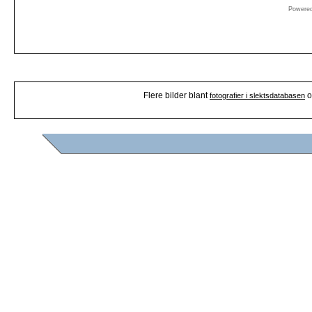
Powere
Flere bilder blant
o
fotografier i slektsdatabasen