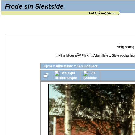
Velg sprog
::
::
::
Mine bilder pÃ¥ Flickr
Albumliste
Siste opplasting
>
>
Hjem
Albumliste
Familiebilder