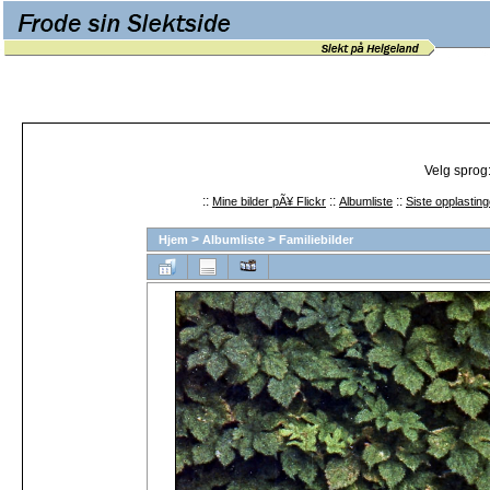
Velg sprog
::
::
::
Mine bilder pÃ¥ Flickr
Albumliste
Siste opplasting
>
>
Hjem
Albumliste
Familiebilder