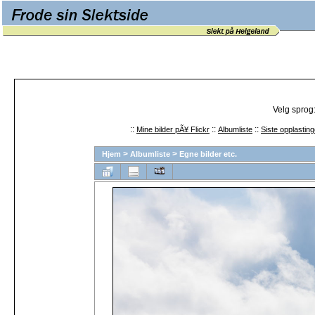
Velg sprog
::
::
::
Mine bilder pÃ¥ Flickr
Albumliste
Siste opplasting
>
>
Hjem
Albumliste
Egne bilder etc.