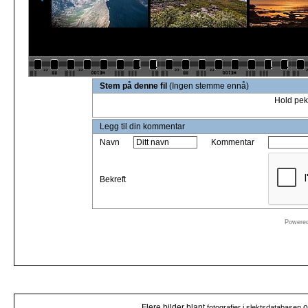
Stem på denne fil
(Ingen stemme ennå)
Hold pek
Legg til din kommentar
Navn
Kommentar
Bekreft
Powere
Flere bilder blant
o
fotografier i slektsdatabasen